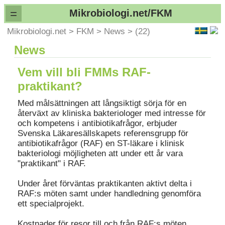
=
Mikrobiologi.net/FKM
Mikrobiologi.net
>
FKM
>
News
>
(22)
News
Vem vill bli FMMs RAF-
praktikant?
Med målsättningen att långsiktigt sörja för en
återväxt av kliniska bakteriologer med intresse för
och kompetens i antibiotikafrågor, erbjuder
Svenska Läkaresällskapets referensgrupp för
antibiotikafrågor (RAF) en ST-läkare i klinisk
bakteriologi möjligheten att under ett år vara
"praktikant" i RAF.
Under året förväntas praktikanten aktivt delta i
RAF:s möten samt under handledning genomföra
ett specialprojekt.
Kostnader för resor till och från RAF:s möten