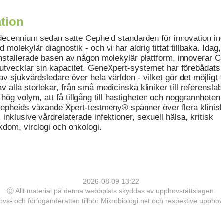
tion
 decennium sedan satte Cepheid standarden för innovation i
 molekylär diagnostik - och vi har aldrig tittat tillbaka. Ida
installerade basen av någon molekylär plattform, innoverar 
 utvecklar sin kapacitet. GeneXpert-systemet har förebådat
 sjukvårdsledare över hela världen - vilket gör det möjligt 
 av alla storlekar, från små medicinska kliniker till referensla
ög volym, att få tillgång till hastigheten och noggrannheten
Cepheids växande Xpert-testmeny® spänner över flera klinis
, inklusive vårdrelaterade infektioner, sexuell hälsa, kritisk
ukdom, virologi och onkologi.
2026-08-09 13:22
Ⓒ Allt material på denna webbplats skyddas av upphovsrättslagen.
vs- och förfoganderätten tillhör Mikrobiologi.net och respektive upph