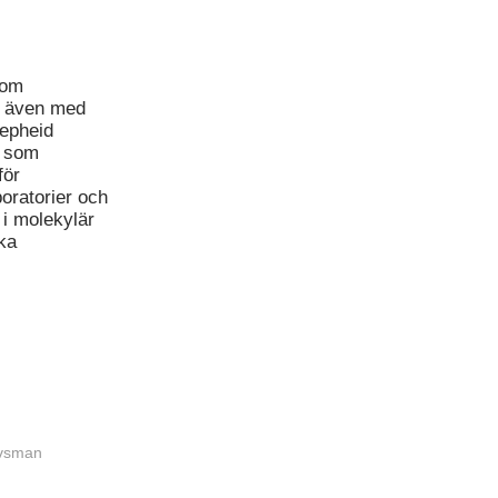
nom
g, även med
Cepheid
s som
för
boratorier och
 i molekylär
ka
ovsman