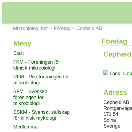
Mikrobiologi.net
>
Företag
>
Cepheid AB
Företag
Meny
Cepheid
Start
FKM - Föreningen för
klinisk mikrobiologi
Länk: Ce
RFM - Riksföreningen för
mikrobiologi
Adress
SFM - Svenska
föreningen för
Cepheid AB
mikrobiologi
Röntgenväge
SSKM - Svenskt sällskap
171 54
för klinisk mykologi
Solna
Sverige
Medlemmar