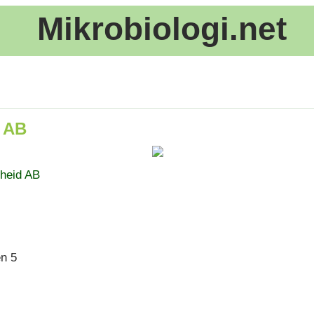
Mikrobiologi.net
 AB
pheid AB
n 5