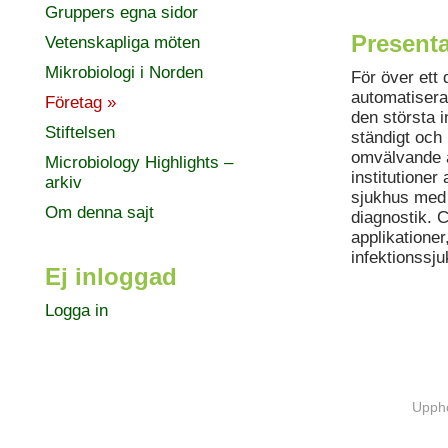
Gruppers egna sidor
Presenta
Vetenskapliga möten
Mikrobiologi i Norden
För över ett
automatiserad
Företag »
den största 
Stiftelsen
ständigt och
omvälvande av
Microbiology Highlights –
institutioner
arkiv
sjukhus med h
Om denna sajt
diagnostik. 
applikationer
infektionssj
Ej inloggad
Logga in
Uppho