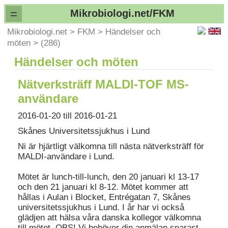
=
Mikrobiologi.net/FKM
Mikrobiologi.net
>
FKM
>
Händelser och
möten
>
(286)
Händelser och möten
Nätverksträff MALDI-TOF MS-
användare
2016-01-20 till 2016-01-21
Skånes Universitetssjukhus i Lund
Ni är hjärtligt välkomna till nästa nätverksträff för
MALDI-användare i Lund.
Mötet är lunch-till-lunch, den 20 januari kl 13-17
och den 21 januari kl 8-12. Mötet kommer att
hållas i Aulan i Blocket, Entrégatan 7, Skånes
universitetssjukhus i Lund. I år har vi också
glädjen att hälsa våra danska kollegor välkomna
till mötet. OBS! Vi behöver din anmälan snarast,