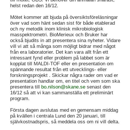
helst redan den 16/12.
Mötet kommer att bjuda på översiktsföreläsningar
över vad som hänt sedan sist för både etablerad
och ny metodik inom klinisk mikrobiologisk
masspektrometri. BioMerieux och Bruker har
också bjudits in att presentera sina nyheter. Vidare
vill vi att så många som möjligt bidrar med något
från era laboratorier. Det kan vara allt från ett
intressant fynd eller problem på labbet som är
kopplat till MALDI-TOF eller en presentation om
spännande resultat från ett utvecklings- eller
forskningsprojekt . Skickar några rader om vad er
presentation handlar om, en titel och vem som ska
presentera till
bo.nilson@skane.se
senast den
16/12 så att vi kan sammanställa ett preliminärt
program.
Första dagen avslutas med en gemensam middag
på kvällen i centrala Lund den 20 januari, till
självkostnadspris, så meddela oss om ni vill delta.