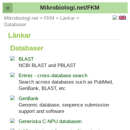
=
Mikrobiologi.net/FKM
Mikrobiologi.net
>
FKM
>
Länkar
>
Databaser
Länkar
Databaser
BLAST
NCBI BLAST and PBLAST
Entrez - cross-database search
Search across databases such as PubMed,
GenBank, BLAST, etc
GenBank
Genomic database, sequence submission
support and software
Generiska C-NPU databasen