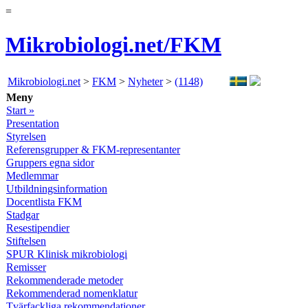
=
Mikrobiologi.net/FKM
Mikrobiologi.net
>
FKM
>
Nyheter
>
(1148)
Meny
Start »
Presentation
Styrelsen
Referensgrupper & FKM-representanter
Gruppers egna sidor
Medlemmar
Utbildningsinformation
Docentlista FKM
Stadgar
Resestipendier
Stiftelsen
SPUR Klinisk mikrobiologi
Remisser
Rekommenderade metoder
Rekommenderad nomenklatur
Tvärfackliga rekommendationer