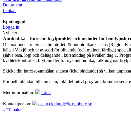
Dokument
Länkar
Ej inloggad
Logga in
Nyheter
Antibiotika – kurs om brytpunkter och metoder för fenotypisk r
Det nationella referenslaboratoriet för antibiotikaresistens (Region 
hålls i Växjö och är avsedd för blivande (och nyligen färdiga) special
själva resa, logi och deltagande i kursmiddag på kvällen dag 1. Progra
kvalitetskontroller, brytpunkter för nya antibiotika, tolkning när 
Skicka din intresse-anmälan snarast (icke bindande) så vi kan anpass
Formell inbjudan till anmälan, inkl definitivt program, kommer senar
Mer information:
Länk
Kontaktperson:
oskar.ekelund@kronoberg.se
« Tillbaka