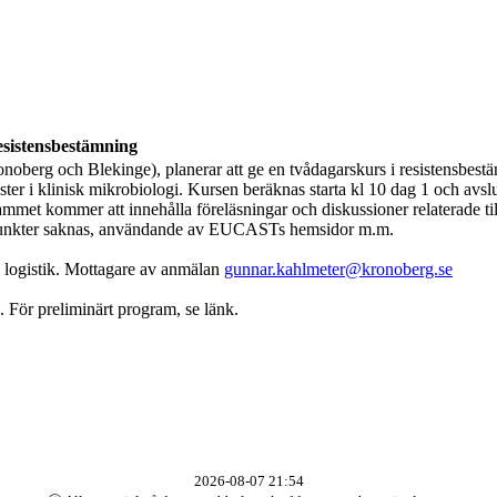
esistensbestämning
Kronoberg och Blekinge), planerar att ge en tvådagarskurs i resistensbes
ister i klinisk mikrobiologi. Kursen beräknas starta kl 10 dag 1 och avs
mmet kommer att innehålla föreläsningar och diskussioner relaterade till
brytpunkter saknas, användande av EUCASTs hemsidor m.m.
a logistik. Mottagare av anmälan
gunnar.kahlmeter@kronoberg.se
e. För preliminärt program, se länk.
2026-08-07 21:54