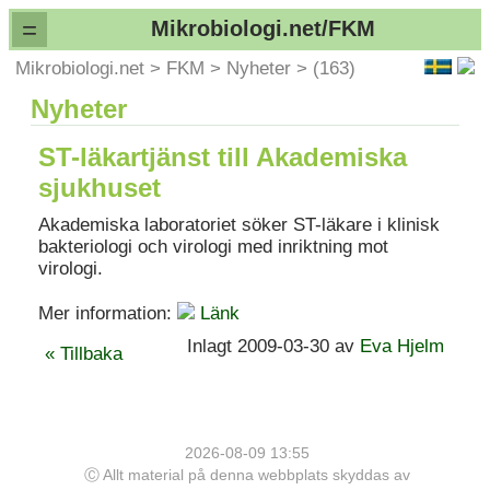
=
Mikrobiologi.net/FKM
Mikrobiologi.net
>
FKM
>
Nyheter
>
(163)
Nyheter
ST-läkartjänst till Akademiska
sjukhuset
Akademiska laboratoriet söker ST-läkare i klinisk
bakteriologi och virologi med inriktning mot
virologi.
Mer information:
Länk
Inlagt 2009-03-30 av
Eva Hjelm
« Tillbaka
2026-08-09 13:55
Ⓒ Allt material på denna webbplats skyddas av