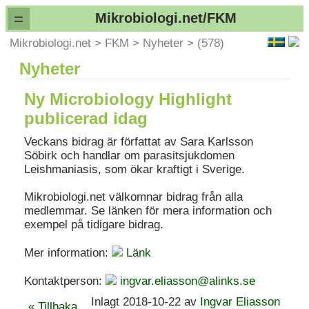
=
Mikrobiologi.net/FKM
Mikrobiologi.net
>
FKM
>
Nyheter
>
(578)
Nyheter
Ny Microbiology Highlight
publicerad idag
Veckans bidrag är författat av Sara Karlsson
Söbirk och handlar om parasitsjukdomen
Leishmaniasis, som ökar kraftigt i Sverige.
Mikrobiologi.net välkomnar bidrag från alla
medlemmar. Se länken för mera information och
exempel på tidigare bidrag.
Mer information:
Länk
Kontaktperson:
ingvar.eliasson@alinks.se
Inlagt 2018-10-22 av
Ingvar Eliasson
« Tillbaka