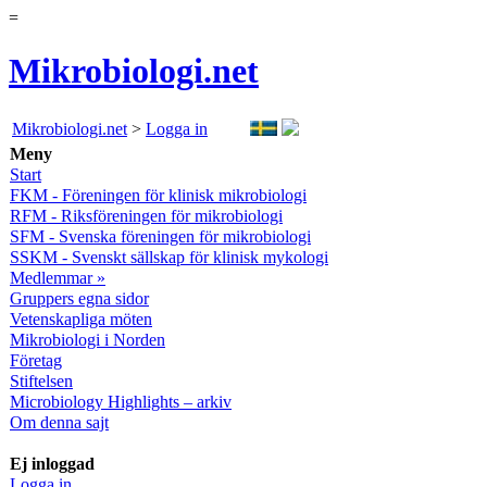
=
Mikrobiologi.net
Mikrobiologi.net
>
Logga in
Meny
Start
FKM - Föreningen för klinisk mikrobiologi
RFM - Riksföreningen för mikrobiologi
SFM - Svenska föreningen för mikrobiologi
SSKM - Svenskt sällskap för klinisk mykologi
Medlemmar »
Gruppers egna sidor
Vetenskapliga möten
Mikrobiologi i Norden
Företag
Stiftelsen
Microbiology Highlights – arkiv
Om denna sajt
Ej inloggad
Logga in