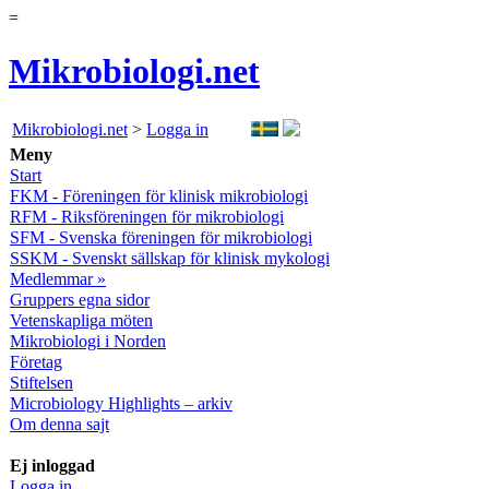
=
Mikrobiologi.net
Mikrobiologi.net
>
Logga in
Meny
Start
FKM - Föreningen för klinisk mikrobiologi
RFM - Riksföreningen för mikrobiologi
SFM - Svenska föreningen för mikrobiologi
SSKM - Svenskt sällskap för klinisk mykologi
Medlemmar »
Gruppers egna sidor
Vetenskapliga möten
Mikrobiologi i Norden
Företag
Stiftelsen
Microbiology Highlights – arkiv
Om denna sajt
Ej inloggad
Logga in