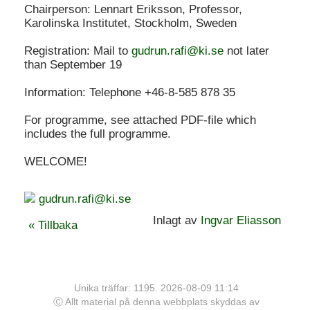
Chairperson: Lennart Eriksson, Professor,
Karolinska Institutet, Stockholm, Sweden
Registration: Mail to
gudrun.rafi@ki.se
not later
than September 19
Information: Telephone +46-8-585 878 35
For programme, see attached PDF-file which
includes the full programme.
WELCOME!
gudrun.rafi@ki.se
Inlagt av
Ingvar Eliasson
« Tillbaka
Unika träffar: 1195. 2026-08-09 11:14
Ⓒ Allt material på denna webbplats skyddas av