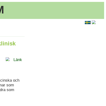
M
linisk
Länk
icinska och
omar som
ndra som