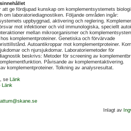
sinnehållet
 att ge fördjupad kunskap om komplementsystemets biolog
ch om laboratoriediagnostiken. Följande områden ingår:
ystemets uppbyggnad, aktivering och reglering. Kompleme
 försvar mot infektioner och vid immunologiska, speciellt au
nteraktioner mellan mikroorganismer och komplementsystem
hos komplementproteiner. Genetiska och förvärvade
isttillstånd. Autoantikroppar mot komplementproteiner. Ko
jukdomar och njursjukdomar. Laboratoriemetoder för
agnostik beskrivs: Metoder för screening av komplementbri
omplementfunktion. Påvisande av komplementaktivering.
 av komplementproteiner. Tolkning av analysresultat.
, se
Länk
e
Länk
skattum@skane.se
Inlagt av
Ing