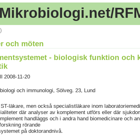
Mikrobiologi.net/RF
)
r och möten
ntsystemet - biologisk funktion och k
ik
ll 2008-11-20
obiologi och immunologi, Sölveg. 23, Lund
d ST-läkare, men också specialistläkare inom laboratoriemed
cialiteter där analyser av komplement utförs eller där sjukd
omplement handläggs och i andra hand biomedicinare och a
forskning rörande
ystemet på doktorandnivå.