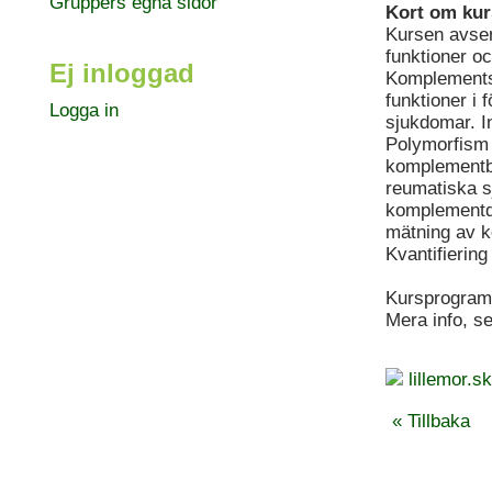
Gruppers egna sidor
Kort om kur
Kursen avser
funktioner o
Ej inloggad
Komplements
funktioner i
Logga in
sjukdomar. I
Polymorfism 
komplementbr
reumatiska s
komplementdi
mätning av k
Kvantifiering
Kursprogram
Mera info, s
lillemor.
« Tillbaka