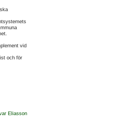
iska
ntsystemets
toimmuna
et.
mplement vid
st och för
var Eliasson