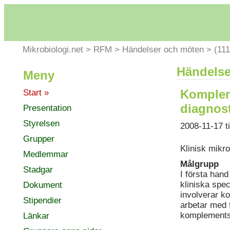
Mikrobiologi.net
>
RFM
>
Händelser och möten
>
(111
Händelse
Meny
Kompleme
Start »
diagnost
Presentation
Styrelsen
2008-11-17 ti
Grupper
Klinisk mikr
Medlemmar
Målgrupp
Stadgar
I första han
kliniska spe
Dokument
involverar k
Stipendier
arbetar med 
komplements
Länkar