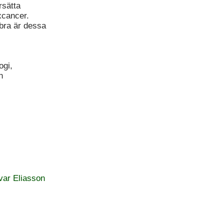
rsätta
ixcancer.
 bra är dessa
ogi,
h
var Eliasson