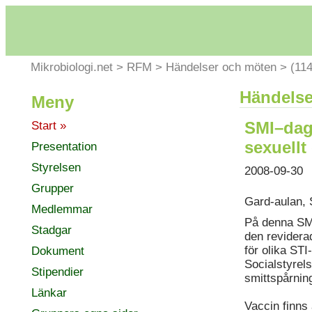
Mikrobiologi.net
>
RFM
>
Händelser och möten
>
(114
Händelse
Meny
SMI–dag
Start »
sexuellt
Presentation
Styrelsen
2008-09-30
Grupper
Gard-aulan, 
Medlemmar
På denna SMI
Stadgar
den revidera
för olika ST
Dokument
Socialstyrels
Stipendier
smittspårning
Länkar
Vaccin finns