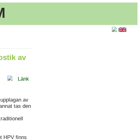
M
stik av
Länk
supplagan av
annat tas den
raditionell
t HPV finns