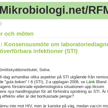
Mikrobiologi.net/RF
)
r och möten
: Konsensusmöte om laboratoriediagno
 överförbara infektioner (STI)
Smittskyddsinstitutet, Solna
-dag avhandlas olika aspekter på STI utgående från remis
de ”gula boken” I 6 (STI), 2:a upplagan 2008, se
Länk
Bland 
I-agens försämrade epidemiologiska situationen upp liksom
ens nya handlingsplan för att förhindra spridning av STI. Är t
 effektiv eller är det bortkastade pengar?
 ännu inte mot HIV, men är kanske på väg, medan vaccin mo