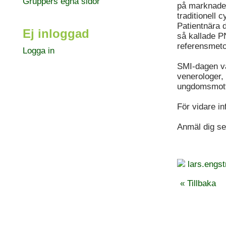
Gruppers egna sidor
på marknaden
traditionell 
Patientnära d
Ej inloggad
så kallade 
referensmeto
Logga in
SMI-dagen vän
venerologer,
ungdomsmott
För vidare in
Anmäl dig se
lars.engs
« Tillbaka