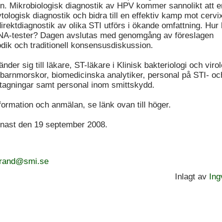
. Mikrobiologisk diagnostik av HPV kommer sannolikt att e
cytologisk diagnostik och bidra till en effektiv kamp mot cerv
irektdiagnostik av olika STI utförs i ökande omfattning. Hur
PNA-tester? Dagen avslutas med genomgång av föreslagen
dik och traditionell konsensusdiskussion.
der sig till läkare, ST-läkare i Klinisk bakteriologi och virol
 barnmorskor, biomedicinska analytiker, personal på STI- oc
agningar samt personal inom smittskydd.
formation och anmälan, se länk ovan till höger.
nast den 19 september 2008.
trand@smi.se
Inlagt av
Ing