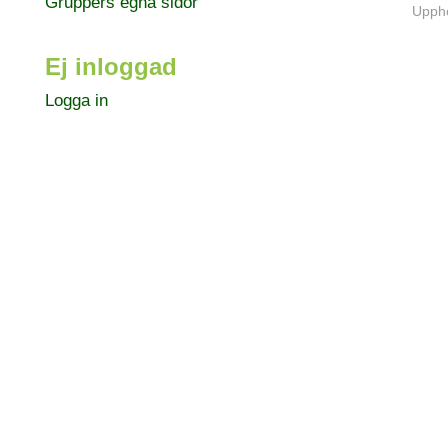
Gruppers egna sidor
Uppho
Ej inloggad
Logga in