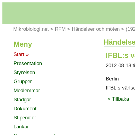
Mikrobiologi.net
>
RFM
>
Händelser och möten
>
(19
Händelse
Meny
IFBL:s v
Start »
Presentation
2012-08-18 t
Styrelsen
Berlin
Grupper
IFBL:s värls
Medlemmar
« Tillbaka
Stadgar
Dokument
Stipendier
Länkar