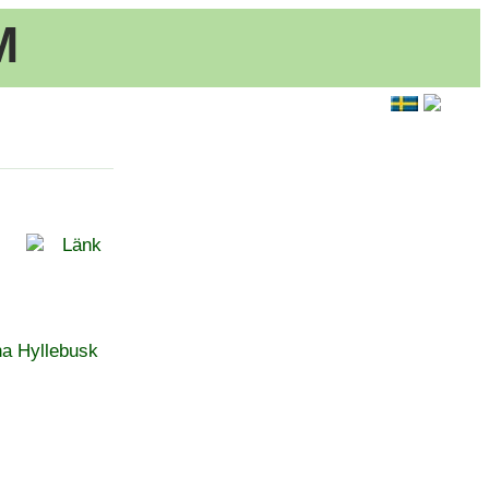
M
Länk
na Hyllebusk