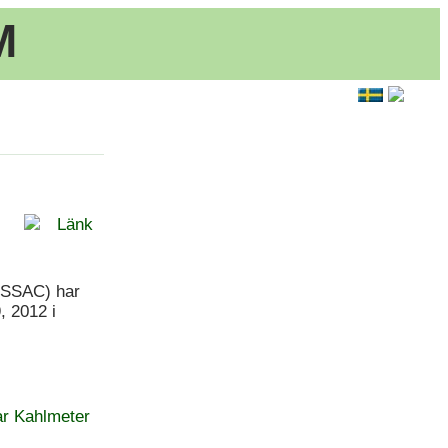
M
Länk
e SSAC) har
, 2012 i
r Kahlmeter