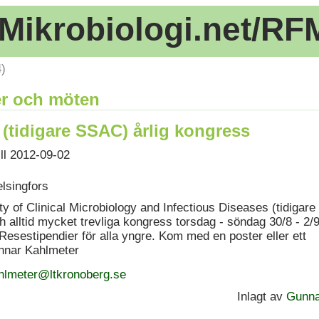
Mikrobiologi.net/RF
4)
r och möten
tidigare SSAC) årlig kongress
ill 2012-09-02
lsingfors
ty of Clinical Microbiology and Infectious Diseases (tidigar
ch alltid mycket trevliga kongress torsdag - söndag 30/8 - 2/9
Resestipendier för alla yngre. Kom med en poster eller ett
unnar Kahlmeter
hlmeter@ltkronoberg.se
Inlagt av
Gunna