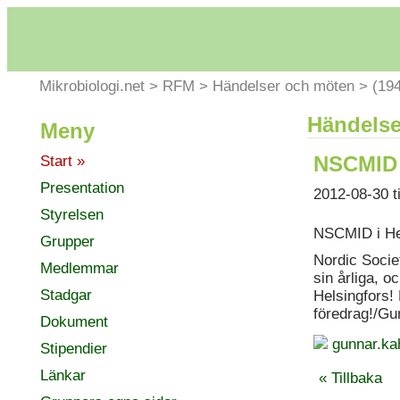
Mikrobiologi.net
>
RFM
>
Händelser och möten
>
(19
Händelse
Meny
NSCMID (
Start »
Presentation
2012-08-30 t
Styrelsen
NSCMID i He
Grupper
Nordic Socie
Medlemmar
sin årliga, o
Stadgar
Helsingfors! 
föredrag!/G
Dokument
gunnar.ka
Stipendier
Länkar
« Tillbaka