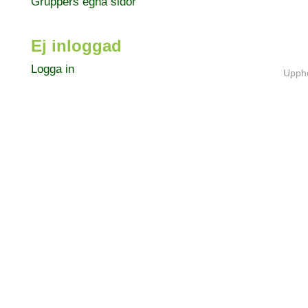
Gruppers egna sidor
Ej inloggad
Logga in
Uppho