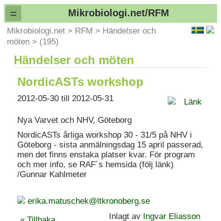
=
Mikrobiologi.net/RFM
Mikrobiologi.net
>
RFM
>
Händelser och
möten
>
(195)
Händelser och möten
NordicASTs workshop
2012-05-30 till 2012-05-31
Länk
Nya Varvet och NHV, Göteborg
NordicASTs årliga workshop 30 - 31/5 på NHV i
Göteborg - sista anmälningsdag 15 april passerad,
men det finns enstaka platser kvar. För program
och mer info, se RAF´s hemsida (följ länk)
/Gunnar Kahlmeter
erika.matuschek@ltkronoberg.se
Inlagt av
Ingvar Eliasson
« Tillbaka