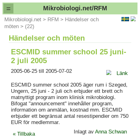
=
Mikrobiologi.net/RFM
Mikrobiologi.net
>
RFM
>
Händelser och
möten
>
(22)
Händelser och möten
ESCMID summer school 25 juni-
2 juli 2005
2005-06-25 till 2005-07-02
Länk
ESCMID summer school 2005 äger rum i Szeged,
Ungern, 25 juni - 2 juli och erbjuder ett brett och
matnyttigt program inom klinisk mikrobiologi.
Bifogat "announcement" innehåller program,
information om anmälan, kostnad mm. ESCMID
erbjuder ett begränsat antal resestipendier om 750
EUR för medlemmar.
Inlagt av
Anna Schwan
« Tillbaka