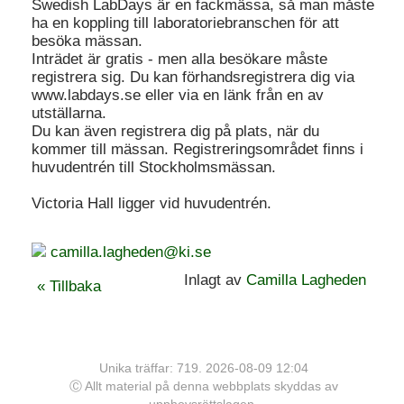
Swedish LabDays är en fackmässa, så man måste
ha en koppling till laboratoriebranschen för att
besöka mässan.
Inträdet är gratis - men alla besökare måste
registrera sig. Du kan förhandsregistrera dig via
www.labdays.se eller via en länk från en av
utställarna.
Du kan även registrera dig på plats, när du
kommer till mässan. Registreringsområdet finns i
huvudentrén till Stockholmsmässan.
Victoria Hall ligger vid huvudentrén.
camilla.lagheden@ki.se
Inlagt av
Camilla Lagheden
« Tillbaka
Unika träffar: 719. 2026-08-09 12:04
Ⓒ Allt material på denna webbplats skyddas av