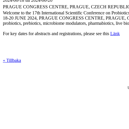
2024-06-18 till 2024-06-20
PRAGUE CONGRESS CENTRE, PRAGUE, CZECH REPUBLI
Welcome to the 17th International Scientific Conference on Probiotic
18-20 JUNE 2024, PRAGUE CONGRESS CENTRE, PRAGUE, CZECH REPUB
probiotics, prebiotics, microbiome modulators, pharmabiotics, live bio
For key dates for abstracts and registrations, please see this
Länk
« Tillbaka