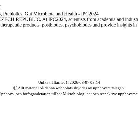
C
s, Prebiotics, Gut Microbiota and Health - IPC2024
LIC. At IPC2024, scientists from academia and industry presen
therapeutic products, postbiotics, psychobiotics and provide insights in 
Unika träffar: 501. 2026-08-07 08:14
Ⓒ Allt material på denna webbplats skyddas av upphovsrättslagen.
Upphovs- och förfoganderätten tillhör Mikrobiologi.net och respektive upphovsma