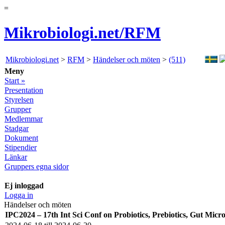
=
Mikrobiologi.net/RFM
Mikrobiologi.net
>
RFM
>
Händelser och möten
>
(511)
Meny
Start »
Presentation
Styrelsen
Grupper
Medlemmar
Stadgar
Dokument
Stipendier
Länkar
Gruppers egna sidor
Ej inloggad
Logga in
Händelser och möten
IPC2024 – 17th Int Sci Conf on Probiotics, Prebiotics, Gut Micro