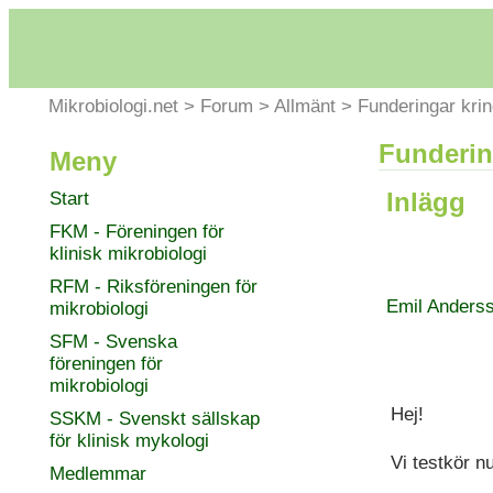
Mikrobiologi.net
>
Forum
>
Allmänt
>
Funderingar kri
Funderin
Meny
Inlägg
Start
FKM - Föreningen för
klinisk mikrobiologi
RFM - Riksföreningen för
Emil Anders
mikrobiologi
SFM - Svenska
föreningen för
mikrobiologi
Hej!
SSKM - Svenskt sällskap
för klinisk mykologi
Vi testkör n
Medlemmar