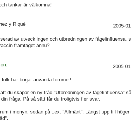
 och tankar är välkomna!
inez y Riqué
2005-01
sserad av utvecklingen och utbredningen av fågelinfluensa, 
vaccin framtaget ännu?
son
:
2005-01
t folk har börjat använda forumet!
 att du skapar en ny tråd "Utbredningen av fågelinfluensa" så
a din fråga. På så sätt får du troligtvis fler svar.
rum i menyn, sedan på t.ex. "Allmänt". Längst upp till höger 
åd".