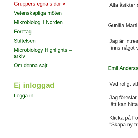
Gruppers egna sidor »
Alla åsikter
Vetenskapliga möten
Mikrobiologi i Norden
Gunilla Mart
Företag
Stiftelsen
Jag är intre
finns något 
Microbiology Highlights –
arkiv
Om denna sajt
Emil Anders
Ej inloggad
Vad roligt at
Logga in
Jag föreslår
lätt kan hitt
Klicka på Fo
"Skapa ny tr