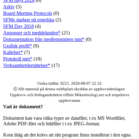
SFM days 2024
(6)
Arkiv
(5)
Board Meeting Protocols
(0)
SFMs stadgar på engelska
(2)
SFM Day 2018
(4)
Annonser och meddelanden*
(21)
Dokumentation från medlemsmöten mm*
(0)
Grafisk profil*
(9)
Kallelser*
(7)
Protokoll mm*
(18)
Verksamhetsberättelser*
(17)
Unika träffar: 8221. 2026-08-07 22:32
Ⓒ Allt material på denna webbplats skyddas av upphovsrättslagen.
Upphovs- och förfoganderätten tillhör Mikrobiologi.net och respektive
upphovsman
Vad är dokument?
Dokument kan vara olika typer av datafiler, t ex MS Wordfiler,
Adobe PDF-filer och bildfiler i t ex JPEG-format.
Kom ihåg att det krävs att rätt program finns installerat i den egna