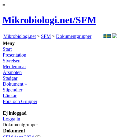
=
Mikrobiologi.net/SFM
Mikrobiologi.net
>
SFM
>
Dokumentgrupper
Meny
Start
Presentation
Styrelsen
Medlemmar
Årsmöten
Stadgar
Dokument »
Stipendier
Länkar
Fora och Grupper
Ej inloggad
Logga in
Dokumentgrupper
Dokument