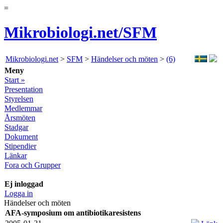
=
Mikrobiologi.net/SFM
Mikrobiologi.net
>
SFM
>
Händelser och möten
>
(6)
Meny
Start »
Presentation
Styrelsen
Medlemmar
Årsmöten
Stadgar
Dokument
Stipendier
Länkar
Fora och Grupper
Ej inloggad
Logga in
Händelser och möten
AFA-symposium om antibiotikaresistens