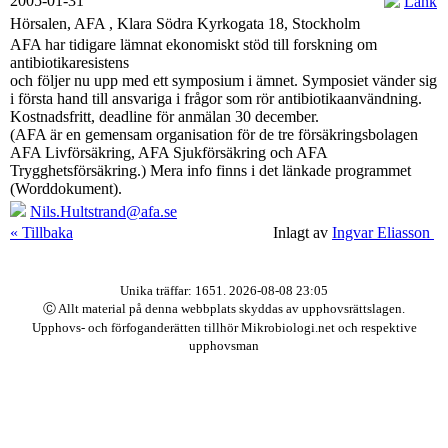
2005-01-31
Länk
Hörsalen, AFA , Klara Södra Kyrkogata 18, Stockholm
AFA har tidigare lämnat ekonomiskt stöd till forskning om
antibiotikaresistens
och följer nu upp med ett symposium i ämnet. Symposiet vänder sig
i första hand till ansvariga i frågor som rör antibiotikaanvändning.
Kostnadsfritt, deadline för anmälan 30 december.
(AFA är en gemensam organisation för de tre försäkringsbolagen
AFA Livförsäkring, AFA Sjukförsäkring och AFA
Trygghetsförsäkring.) Mera info finns i det länkade programmet
(Worddokument).
Nils.Hultstrand@afa.se
« Tillbaka
Inlagt av
Ingvar Eliasson
Unika träffar: 1651. 2026-08-08 23:05
Ⓒ Allt material på denna webbplats skyddas av upphovsrättslagen.
Upphovs- och förfoganderätten tillhör Mikrobiologi.net och respektive
upphovsman