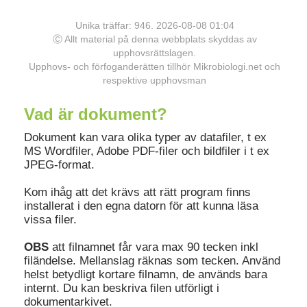
Unika träffar: 946. 2026-08-08 01:04
Ⓒ Allt material på denna webbplats skyddas av
upphovsrättslagen.
Upphovs- och förfoganderätten tillhör Mikrobiologi.net och
respektive upphovsman
Vad är dokument?
Dokument kan vara olika typer av datafiler, t ex
MS Wordfiler, Adobe PDF-filer och bildfiler i t ex
JPEG-format.
Kom ihåg att det krävs att rätt program finns
installerat i den egna datorn för att kunna läsa
vissa filer.
OBS
att filnamnet får vara max 90 tecken inkl
filändelse. Mellanslag räknas som tecken. Använd
helst betydligt kortare filnamn, de används bara
internt. Du kan beskriva filen utförligt i
dokumentarkivet.