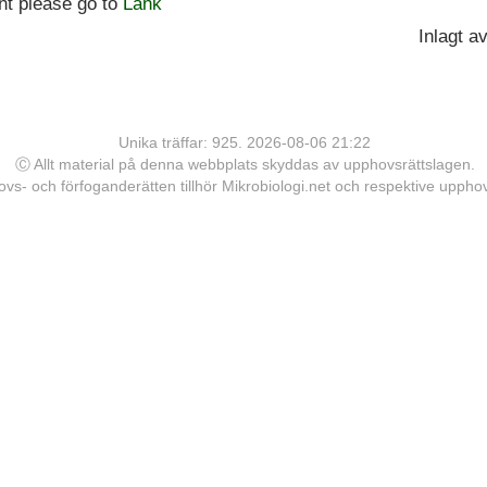
t please go to
Länk
Inlagt a
Unika träffar: 925. 2026-08-06 21:22
Ⓒ Allt material på denna webbplats skyddas av upphovsrättslagen.
vs- och förfoganderätten tillhör Mikrobiologi.net och respektive upph