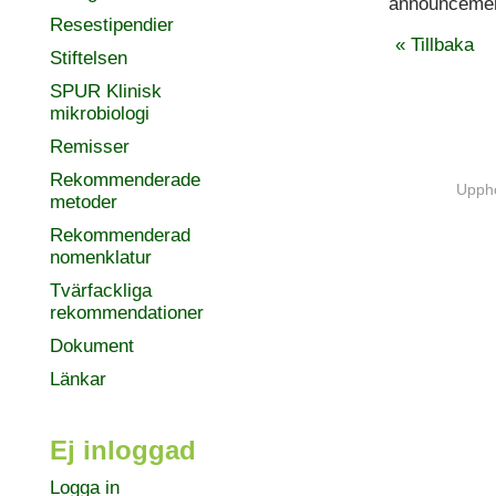
announcemen
Resestipendier
« Tillbaka
Stiftelsen
SPUR Klinisk
mikrobiologi
Remisser
Rekommenderade
Uppho
metoder
Rekommenderad
nomenklatur
Tvärfackliga
rekommendationer
Dokument
Länkar
Ej inloggad
Logga in