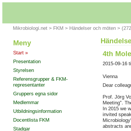
Mikrobiologi.net
>
FKM
>
Händelser och möten
>
(272
Händelse
Meny
4th Mole
Start »
Presentation
2015-09-16 t
Styrelsen
Vienna
Referensgrupper & FKM-
representanter
Dear colleag
Gruppers egna sidor
Prof. Jörg Vo
Medlemmar
Meeting”. Th
In 2015 we wi
Utbildningsinformation
invited spea
Docentlista FKM
Microbiology”
abstracts an
Stadgar