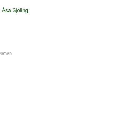
v
Åsa Sjöling
ovsman