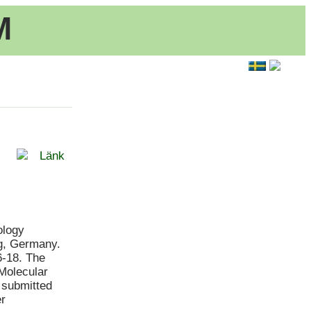
M
Länk
ology
g, Germany.
6-18. The
“Molecular
m submitted
r