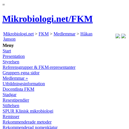
=
Mikrobiologi.net/FKM
Mikrobiologi.net
>
FKM
>
Medlemmar
>
Håkan
Janson
Meny
Start
Presentation
Styrelsen
Referensgrupper & FKM-representanter
Gruppers egna sidor
Medlemmar »
Utbildningsinformation
Docentlista FKM
Stadgar
Resestipendier
Stiftelsen
SPUR Klinisk mikrobiologi
Remisser
Rekommenderade metoder
Rekommenderad nomenklatur