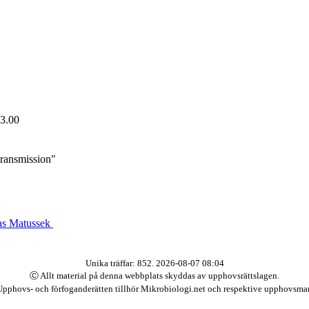
13.00
transmission"
as Matussek
Unika träffar: 852. 2026-08-07 08:04
Ⓒ Allt material på denna webbplats skyddas av upphovsrättslagen.
Upphovs- och förfoganderätten tillhör Mikrobiologi.net och respektive upphovsma