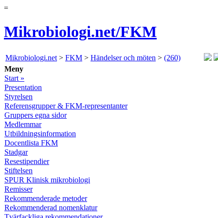
=
Mikrobiologi.net/FKM
Mikrobiologi.net
>
FKM
>
Händelser och möten
>
(260)
Meny
Start »
Presentation
Styrelsen
Referensgrupper & FKM-representanter
Gruppers egna sidor
Medlemmar
Utbildningsinformation
Docentlista FKM
Stadgar
Resestipendier
Stiftelsen
SPUR Klinisk mikrobiologi
Remisser
Rekommenderade metoder
Rekommenderad nomenklatur
Tvärfackliga rekommendationer