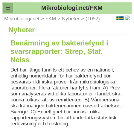
=
Mikrobiologi.net/FKM
Mikrobiologi.net
>
FKM
>
Nyheter
>
(1052)
Nyheter
Benämning av bakteriefynd i
svarsrapporter: Strep, Staf,
Neiss
Det har länge funnits ett behov av en nationell,
enhetlig nomenklatur för hur bakteriefynd bör
besvaras i kliniska prover från mikrobiologiska
laboratorier. Flera faktorer har lyfts fram: A) Prov
som analyseras vid olika laboratorier i landet ska
kunna tolkas rätt av remittenten. B) Vårdpersonal
ska känna igen bakterienamnen oavsett arbetsort i
Sverige. C) Enhetlighet bör finnas i olika
rapporteringssystem för att underlätta statistisk
redovisning och forskning.