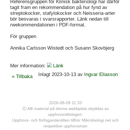
Referensgruppen för Klinisk bakteriologi har därför
tagit fram en rekommendation på hur fynd av
streptokocker, stafylokocker och Neisseria-arter
bör besvaras i svarsrapporter. Länk nedan till
rwekommendationen i PDF-format.
För gruppen
Annika Carlsson Wistedt och Susann Skovbjerg
Mer information:
Länk
Inlagt 2023-10-13 av
Ingvar Eliasson
« Tillbaka
2026-08-09 11:33
Ⓒ Allt material på denna webbplats skyddas av
upphovsrättslagen.
Upphovs- och förfoganderätten tillhör Mikrobiologi.net och
respektive upphovsman