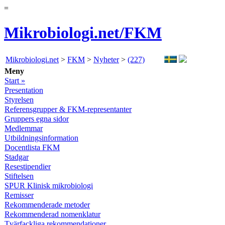
=
Mikrobiologi.net/FKM
Mikrobiologi.net
>
FKM
>
Nyheter
>
(227)
Meny
Start »
Presentation
Styrelsen
Referensgrupper & FKM-representanter
Gruppers egna sidor
Medlemmar
Utbildningsinformation
Docentlista FKM
Stadgar
Resestipendier
Stiftelsen
SPUR Klinisk mikrobiologi
Remisser
Rekommenderade metoder
Rekommenderad nomenklatur
Tvärfackliga rekommendationer