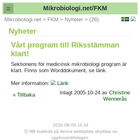
=
Mikrobiologi.net/FKM
Mikrobiologi.net
>
FKM
>
Nyheter
>
(26)
Nyheter
Vårt program till Riksstämman
klart!
Sektionens för medicinsk mikrobiologi program är
klart. Finns som Worddokument, se länk.
Mer information:
Länk
Inlagt 2005-10-24 av
Christine
« Tillbaka
Wennerås
2026-08-09 15:34
Ⓒ Allt material på denna webbplats skyddas av
upphovsrättslagen.