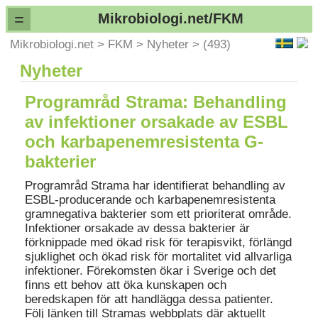
=
Mikrobiologi.net/FKM
Mikrobiologi.net
>
FKM
>
Nyheter
>
(493)
Nyheter
Programråd Strama: Behandling
av infektioner orsakade av ESBL
och karbapenemresistenta G-
bakterier
Programråd Strama har identifierat behandling av
ESBL-producerande och karbapenemresistenta
gramnegativa bakterier som ett prioriterat område.
Infektioner orsakade av dessa bakterier är
förknippade med ökad risk för terapisvikt, förlängd
sjuklighet och ökad risk för mortalitet vid allvarliga
infektioner. Förekomsten ökar i Sverige och det
finns ett behov att öka kunskapen och
beredskapen för att handlägga dessa patienter.
Följ länken till Stramas webbplats där aktuellt