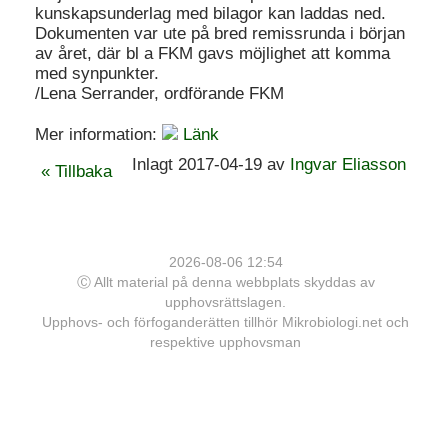
kunskapsunderlag med bilagor kan laddas ned.
Dokumenten var ute på bred remissrunda i början
av året, där bl a FKM gavs möjlighet att komma
med synpunkter.
/Lena Serrander, ordförande FKM
Mer information:
Länk
Inlagt 2017-04-19 av
Ingvar Eliasson
« Tillbaka
2026-08-06 12:54
Ⓒ Allt material på denna webbplats skyddas av
upphovsrättslagen.
Upphovs- och förfoganderätten tillhör Mikrobiologi.net och
respektive upphovsman