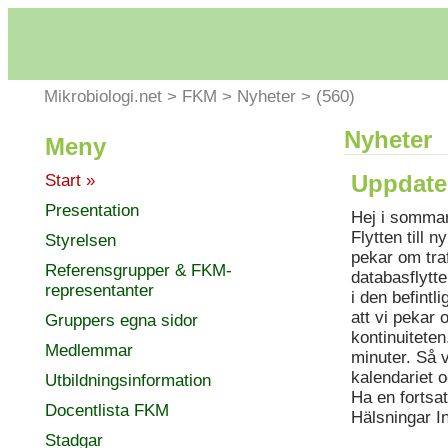
Mikrobiologi.net
>
FKM
>
Nyheter
>
(560)
Nyheter
Meny
Uppdate
Start »
Presentation
Hej i somma
Flytten till 
Styrelsen
pekar om traf
Referensgrupper & FKM-
databasflytte
representanter
i den befintl
att vi pekar 
Gruppers egna sidor
kontinuitete
Medlemmar
minuter. Så v
kalendariet 
Utbildningsinformation
Ha en fortsa
Docentlista FKM
Hälsningar 
Stadgar