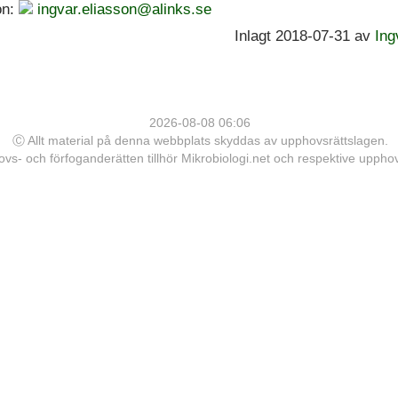
on:
ingvar.eliasson@alinks.se
Inlagt 2018-07-31 av
Ing
2026-08-08 06:06
Ⓒ Allt material på denna webbplats skyddas av upphovsrättslagen.
vs- och förfoganderätten tillhör Mikrobiologi.net och respektive upph