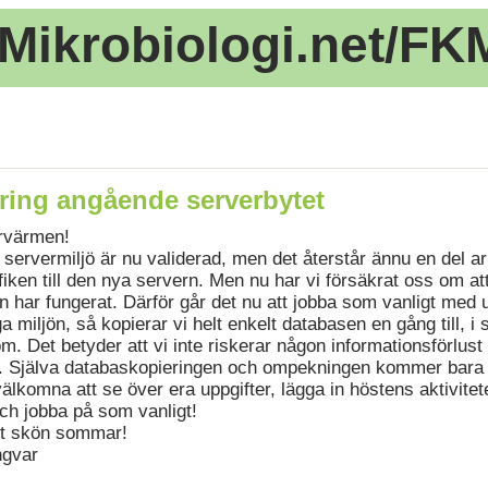
Mikrobiologi.net/FK
ring angående serverbytet
rvärmen!
ny servermiljö är nu validerad, men det återstår ännu en del a
iken till den nya servern. Men nu har vi försäkrat oss om at
n har fungerat. Därför går det nu att jobba som vanligt med 
iga miljön, så kopierar vi helt enkelt databasen en gång till,
om. Det betyder att vi inte riskerar någon informationsförlust e
n. Själva databaskopieringen och ompekningen kommer bara a
älkomna att se över era uppgifter, lägga in höstens aktivitete
och jobba på som vanligt!
tt skön sommar!
Ingvar