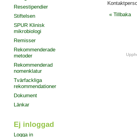
Kontaktpers
Resestipendier
« Tillbaka
Stiftelsen
SPUR Klinisk
mikrobiologi
Remisser
Rekommenderade
Uppho
metoder
Rekommenderad
nomenklatur
Tvärfackliga
rekommendationer
Dokument
Länkar
Ej inloggad
Logga in