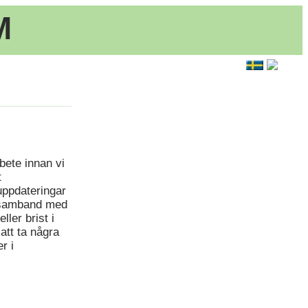
M
rbete innan vi
t
uppdateringar
 i samband med
ller brist i
tt ta några
r i