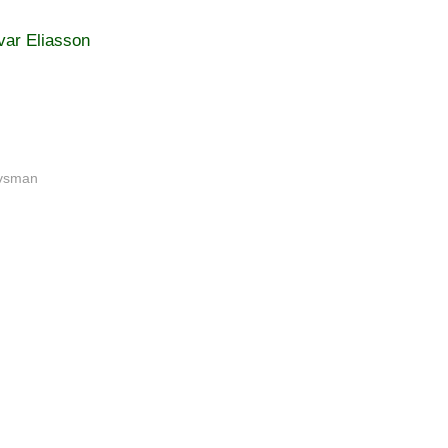
var Eliasson
ovsman