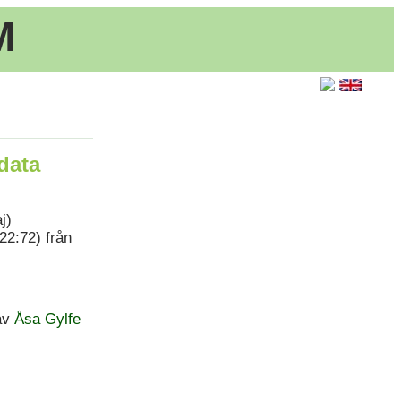
M
data
j)
22:72) från
av
Åsa Gylfe