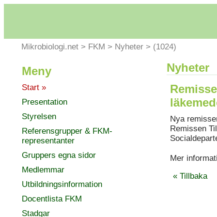
Mikrobiologi.net
>
FKM
>
Nyheter
>
(1024)
Nyheter
Meny
Remisser
Start »
läkemede
Presentation
Styrelsen
Nya remisser
Remissen Til
Referensgrupper & FKM-
Socialdepart
representanter
Gruppers egna sidor
Mer informat
Medlemmar
« Tillbaka
Utbildningsinformation
Docentlista FKM
Stadgar