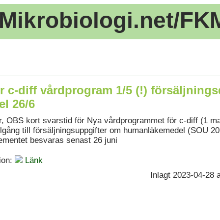
Mikrobiologi.net/FK
 c-diff vårdprogram 1/5 (!) försäljnings
l 26/6
, OBS kort svarstid för Nya vårdprogrammet för c-diff (1 ma
lgång till försäljningsuppgifter om humanläkemedel (SOU 20
ementet besvaras senast 26 juni
ion:
Länk
Inlagt 2023-04-28 