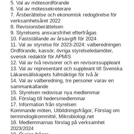
5. Val av mötesordförande
6. Val av mötessekreterare
7. Årsberättelse och ekonomisk redogörelse för
verksamhetsåret 2022
8. Revisionsberättelsen
9. Styrelsens ansvarsfrihet efterfrågas
10. Fastställande av årsavgift för 2024
11. Val av styrelse för 2023-2024: valberedningen
Ordförande, kassör, övriga styrelseledamöter,
svensk redaktör för APMIS
12. Val av två revisorer och en revisorssuppleant
13. Val av representant och suppleant till Svenska
Läkaresällskapets fullmäktige för två år
14. Val av valberedning, tre personer varav en
sammankallande
15. Styrelsen redovisar nya medlemmar
16. Förslag till hedersmedlemmar
17. Information från styrelsen
Kommande möten, Utbildningsfrågor, Förslag om
terminologikommitté, Mikrobiologi.net
18. Medlemmarnas förslag på verksamhet
2023/2024