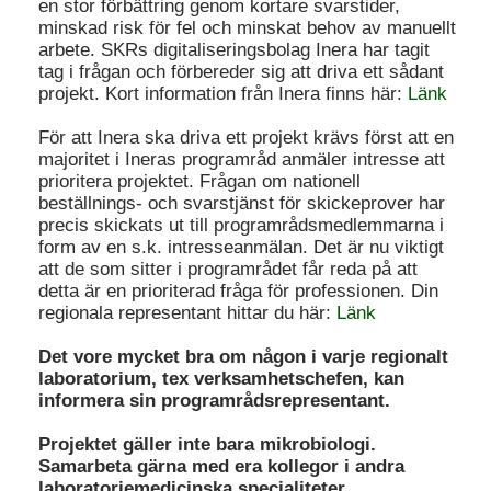
en stor förbättring genom kortare svarstider,
minskad risk för fel och minskat behov av manuellt
arbete. SKRs digitaliseringsbolag Inera har tagit
tag i frågan och förbereder sig att driva ett sådant
projekt. Kort information från Inera finns här:
Länk
För att Inera ska driva ett projekt krävs först att en
majoritet i Ineras programråd anmäler intresse att
prioritera projektet. Frågan om nationell
beställnings- och svarstjänst för skickeprover har
precis skickats ut till programrådsmedlemmarna i
form av en s.k. intresseanmälan. Det är nu viktigt
att de som sitter i programrådet får reda på att
detta är en prioriterad fråga för professionen. Din
regionala representant hittar du här:
Länk
Det vore mycket bra om någon i varje regionalt
laboratorium, tex verksamhetschefen, kan
informera sin programrådsrepresentant.
Projektet gäller inte bara mikrobiologi.
Samarbeta gärna med era kollegor i andra
laboratoriemedicinska specialiteter.