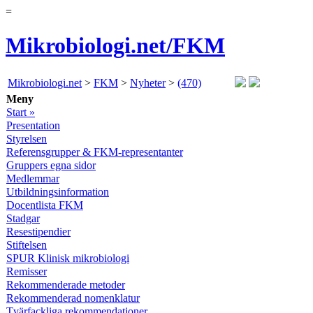
=
Mikrobiologi.net/FKM
Mikrobiologi.net
>
FKM
>
Nyheter
>
(470)
Meny
Start »
Presentation
Styrelsen
Referensgrupper & FKM-representanter
Gruppers egna sidor
Medlemmar
Utbildningsinformation
Docentlista FKM
Stadgar
Resestipendier
Stiftelsen
SPUR Klinisk mikrobiologi
Remisser
Rekommenderade metoder
Rekommenderad nomenklatur
Tvärfackliga rekommendationer